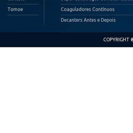
Tomoe
Coaguladores Contínuos
Decanters Antes e Depois
COPYRIGHT ® 