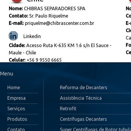
Nome:
CHIBRAS SEPARADORES SPA
N
Contato:
Sr. Paulo Riquelme
Co
E-mail:
priquelme@chibrascenter.com.br
E-
Ci
Linkedin
Ca
Fo
Cidade:
Acesso Ruta K-635 KM 1.6 s/n El Sauce -
Ce
Maule - Chile
Celular:
+56 9 9550 6665
Menu
Home
Reforma de Decanters
Empresa
Assistência Técnica
Serviços
Retrofit
Produtos
Centrífugas Decanters
Contato
Super Centrífugas de Rotor tubul