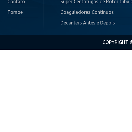
Contato
Super Centrífugas de Rotor tubul
Tomoe
Coaguladores Contínuos
Decanters Antes e Depois
COPYRIGHT ® 